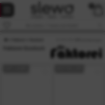
0
Faktorei
Esstisch
4.7
/5 (
42
Bewertungen)
Faktorei Esstisch
AUF LAGER
BESTSELLER