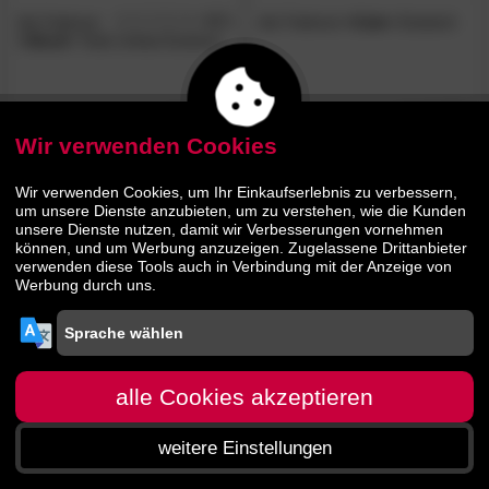
die Faktorei
4.7
die Faktorei
»Cale«
Esstisch
/5
»Ubod«
Teak Unikat Esstisch
615.
00
1299.
00
799.
2479.
00
00
Wir verwenden Cookies
Wir verwenden Cookies, um Ihr Einkaufserlebnis zu verbessern,
um unsere Dienste anzubieten, um zu verstehen, wie die Kunden
unsere Dienste nutzen, damit wir Verbesserungen vornehmen
können, und um Werbung anzuzeigen. Zugelassene Drittanbieter
verwenden diese Tools auch in Verbindung mit der Anzeige von
Werbung durch uns.
alle Cookies akzeptieren
weitere Einstellungen
Startseite
Menü
Suche
Warenkorb