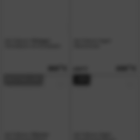
die Faktorei
»Vintage«
die Faktorei
»Lyn«
Schreibtisch mit Schubladen
Weinschrank
369.
00
609.
00
879.
00
BESTSELLER
- 43%
die Faktorei
»Vienna«
die Faktorei
»Lyn«
Konsolenschreibtisch
Konsolenschreibtisch