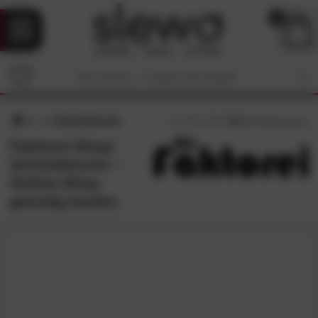
0
Schreibtische
4.4
/5 (
22
Bewertungen)
Faktorei-Shop:
Schreibtische •
Online-Shop
günstig kaufen