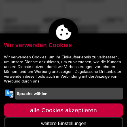
429.
00
299.
00
609.
529.
00
00
BESTSELLER
AUF LAGER
Wir verwenden Cookies
Wir verwenden Cookies, um Ihr Einkaufserlebnis zu verbessern,
um unsere Dienste anzubieten, um zu verstehen, wie die Kunden
unsere Dienste nutzen, damit wir Verbesserungen vornehmen
können, und um Werbung anzuzeigen. Zugelassene Drittanbieter
verwenden diese Tools auch in Verbindung mit der Anzeige von
die Faktorei
»Goa«
die Faktorei
4.6
/5
Werbung durch uns.
Schreibtisch/Konsole
»Legends«
Stehpult
669.
00
409.
00
999.
579.
00
00
alle Cookies akzeptieren
Jetzt bis zu 13% Rabatt
mehr infos
weitere Einstellungen