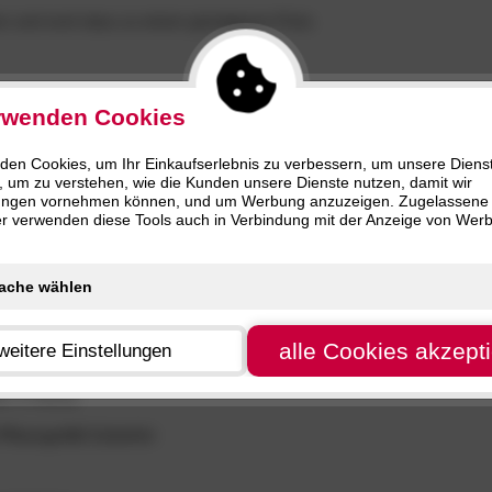
n und noch dazu zu einem günstigeren Preis.
rwenden Cookies
den Cookies, um Ihr Einkaufserlebnis zu verbessern, um unsere Diens
, um zu verstehen, wie die Kunden unsere Dienste nutzen, damit wir
ungen vornehmen können, und um Werbung anzuzeigen. Zugelassene
ter verwenden diese Tools auch in Verbindung mit der Anzeige von Wer
erhältlich
n: 5 Stück)
alle Cookies akzept
weitere Einstellungen
en: 5 Stück)
en: 6 Stück)
 Pflanzgefäß Zubehör