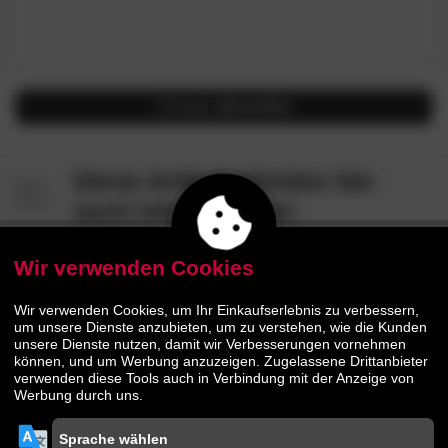
Anfrage
absenden
Diese Artikel könnten Sie
auch interessieren
Wir verwenden Cookies
- 48%
- 48%
Wir verwenden Cookies, um Ihr Einkaufserlebnis zu verbessern,
um unsere Dienste anzubieten, um zu verstehen, wie die Kunden
unsere Dienste nutzen, damit wir Verbesserungen vornehmen
können, und um Werbung anzuzeigen. Zugelassene Drittanbieter
verwenden diese Tools auch in Verbindung mit der Anzeige von
Werbung durch uns.
4.9