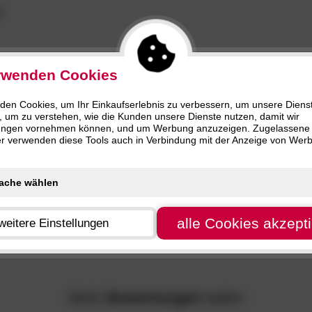
n
rwenden Cookies
den Cookies, um Ihr Einkaufserlebnis zu verbessern, um unsere Diens
, um zu verstehen, wie die Kunden unsere Dienste nutzen, damit wir
ungen vornehmen können, und um Werbung anzuzeigen. Zugelassene
ter verwenden diese Tools auch in Verbindung mit der Anzeige von Wer
alle Cookies akzept
weitere Einstellungen
Mehr
Bewertungen
laden