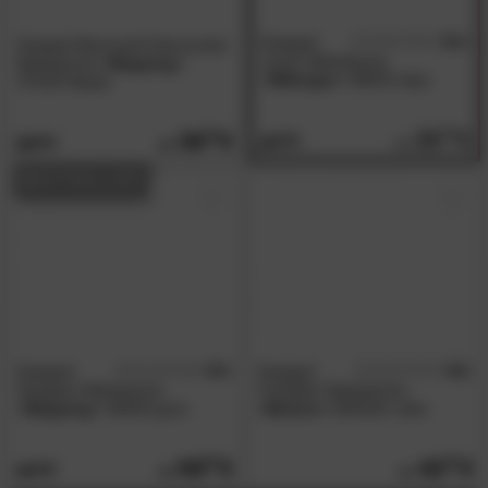
Kaeppel
5.0
Kaeppel Baumwoll-Seersucker
/5
Junior Bettwäsche
Bettwäsche
»Mapping«
»Wikinger«
380/01 blau
375/25 flieder
20.
90
39.
90
41.
90
59.
90
BESTSELLER
Kaeppel
4.0
Kaeppel
4.8
/5
/5
Designer Bettwäsche
Feinbiber Bettwäsche
»Mapping«
336/03 grün
»Motion«
584/542 rubin
59.
90
43.
90
94.
90