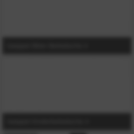
kaeppel Biber Bettwäsche
kaeppel Kinderbettwäsche