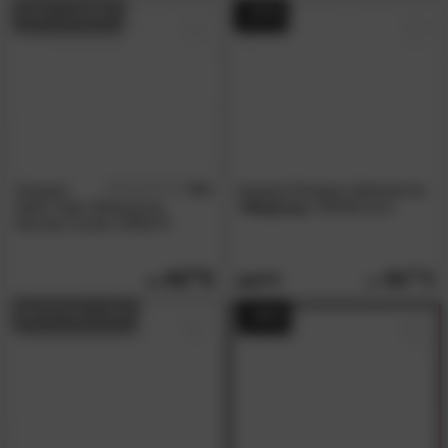
AUF LAGER
- 47%
Kaeppel
5.0
Kaeppel Designer Bettwäsche
/5
Mako-Satin Bettwäsche
»Mapping«
263/08 bunt
Eternity Combo 326/679
43.
90
56.
00
104.
90
BESTSELLER
- 50%