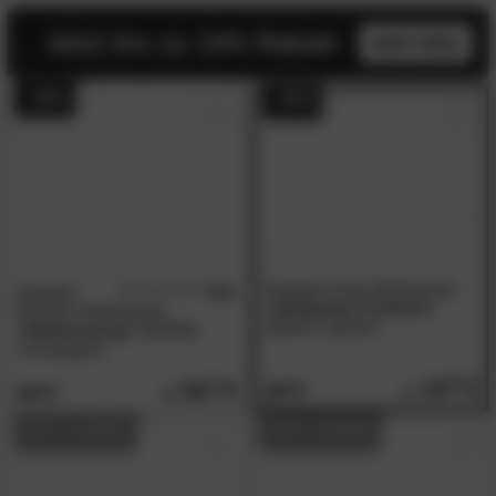
Jetzt bis zu 13% Rabatt
mehr infos
- 30%
- 50%
Kaeppel Junior Bettwäsche
Kaeppel
5.0
/5
»Verträumte Faultiere«
Designer Bettwäsche
282/027 pfirsich
»Daydreaming«
262/666
champagner
19.
40
56.
00
38.
90
79.
95
AUF LAGER
AUF LAGER