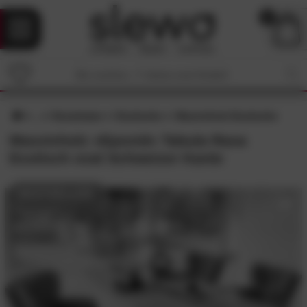
0
Esszimmer
Esstische
Massivholz Esstische
Massivholz »Epoxid« Tabula Rasa
Esstisch oval Schweizer Kante
BESTSELLER