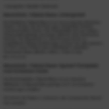
designline »Seattle« Drehstuhl
Massivholz »Tabula Rasa« Untergestell
Die
Kollektion Tabula Rasa
ist ein hervorragendes Baukasten
System, mit dem Sie sich Ihren ganz individuellen Esstisch
zusammenstellen können. Die Untergestelle sind aus solidem
Schwarzstahl gefertigt und sorgen damit für einen dominanten
Kontrast. Von klassischen U- und A-Formen bis hin zu
ausgefallenen Wange-Ausführungen ist Ihnen hier alles geboten,
um Ihren neuen Esstisch ganz
individuell
zu gestalten.
Technische Daten (Breite x Höhe x Tiefe in cm):
80 x 74 x 8 cm
Massivholz »Tabula Rasa« Epoxid-Tischplatte
oval Schweizer Kante
Die
Esstischplatte »Tabula Rasa«
ist aus
massiver
Wildeiche
mit
Epoxid-Harz
gefertigt und in verschiedenen
Ausführungen erhältlich.
Sie können die Platten in schwarzen oder transparenten Epoxid-
Harz bestellen.