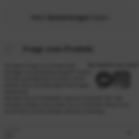
Mehr
Bewertungen
laden
Frage zum Produkt
Sie haben Fragen zum Produkt oder
benötigen ein individuelles Angebot? Nutzen
Sie bitte nachfolgendes Formular und wir
werden Ihnen schnellstmöglich Ihre Fragen
beantworten.
Wir bitten Sie um Verständnis, dass wir momentan sehr viele
Anfragen erhalten und es daher bis zu 24 Stunden dauern kann,
bis wir Ihnen auf Ihre Anfrage antworten (werktags).
Anrede