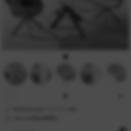
−
+
15
Bewertungen
4.9
/5
mehr von
MassivHOLZ