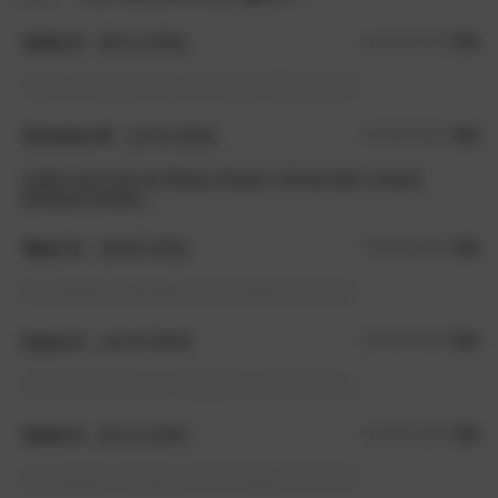
Heike H.
(09.12.2024)
5.0
/5
kein Kommentar zur abgegebenen Bewertung
Christian W.
(14.04.2024)
5.0
/5
Leider auch hier ein kleiner Kratzer. Konnte aber schnell
behoben werden.
Mario H.
(28.05.2023)
5.0
/5
kein Kommentar zur abgegebenen Bewertung
Katrin K.
(10.04.2023)
5.0
/5
kein Kommentar zur abgegebenen Bewertung
Heike H.
(02.12.2022)
5.0
/5
kein Kommentar zur abgegebenen Bewertung