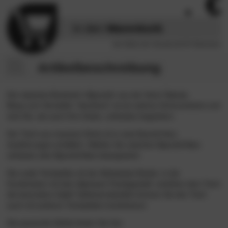
.
In den
Warenkorb
inkl. MwSt,
inkl. Versand ab 50 € Warenwert
Artikelbeschreibung
Der
massive Esstisch »Epoxid«
aus der Serie
Tabula-
Rasa
vom Hersteller “dischlerei” ist ein wahres Schmuckstück und
wird Sie, wie auch Ihre Gäste, unfassbar begeistern.
Der Tisch aus massiver Eiche ist in zwei Epoxid-Harz
Ausführungen erhältlich. Wählen Sie zwischen
Epoxid-Harz
schwarz
oder
Epoxid-Harz transparent
.
Die ovale Tischplatte mit der
Schweizer Kante
, in der
Kombination mit dem
Spinnen-Tischgestell
, verleihen dem Tisch
die besondere Optik!´Selbstverständlich können Sie den Tisch
auch mit anderen Tischplatten kombinieren.
Die passende Stühle finden Sie hier: