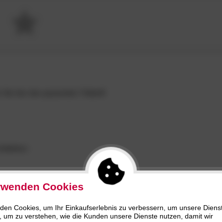
Bewertungen
n Sie hier den passenden Tüllstoff.
ollektion:
rwenden Cookies
den Cookies, um Ihr Einkaufserlebnis zu verbessern, um unsere Diens
, um zu verstehen, wie die Kunden unsere Dienste nutzen, damit wir