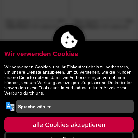
Otten Garant
4.7
Otten Garant
5.0
/5
/5
»Vita-Flexx«
UV Lattenrost
»Ergo-Flexx«
UV Lattenrost
229.
00
169.
00
Wir verwenden Cookies
BESTSELLER
Wir verwenden Cookies, um Ihr Einkaufserlebnis zu verbessern,
um unsere Dienste anzubieten, um zu verstehen, wie die Kunden
unsere Dienste nutzen, damit wir Verbesserungen vornehmen
können, und um Werbung anzuzeigen. Zugelassene Drittanbieter
verwenden diese Tools auch in Verbindung mit der Anzeige von
Werbung durch uns.
Otten Garant
4.5
/5
»Power-Flexx«
UV Lattenrost
alle Cookies akzeptieren