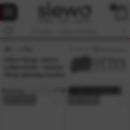
0
Filter
4.6
/5 (
88
Bewertungen)
Otten-Shop: starre
Lattenroste • Online-
Shop günstig kaufen
Bewertung:
> 3.5
alle
Filter zurücksetzen
AUF LAGER
AUF LAGER