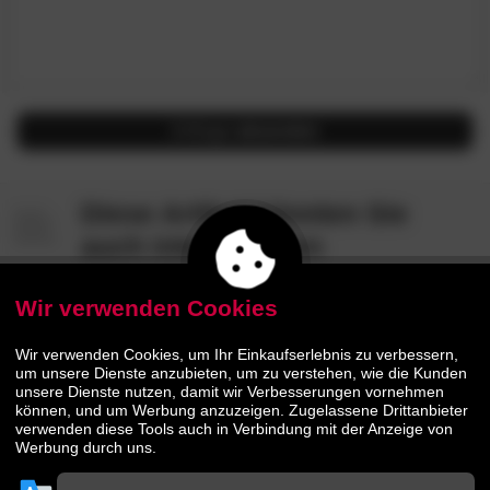
Anfrage
absenden
Diese Artikel könnten Sie
auch interessieren
Wir verwenden Cookies
BESTSELLER
BESTSELLER
Wir verwenden Cookies, um Ihr Einkaufserlebnis zu verbessern,
um unsere Dienste anzubieten, um zu verstehen, wie die Kunden
unsere Dienste nutzen, damit wir Verbesserungen vornehmen
können, und um Werbung anzuzeigen. Zugelassene Drittanbieter
verwenden diese Tools auch in Verbindung mit der Anzeige von
Werbung durch uns.