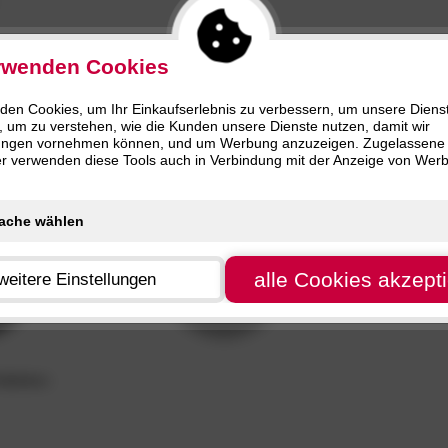
rwenden Cookies
den Cookies, um Ihr Einkaufserlebnis zu verbessern, um unsere Diens
, um zu verstehen, wie die Kunden unsere Dienste nutzen, damit wir
ungen vornehmen können, und um Werbung anzuzeigen. Zugelassene
ter verwenden diese Tools auch in Verbindung mit der Anzeige von Wer
alle Cookies akzept
weitere Einstellungen
lektion: