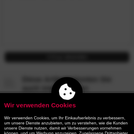
Anfrage
absenden
Diese Artikel könnten Sie
auch interessieren
Wir verwenden Cookies
BESTSELLER
Wir verwenden Cookies, um Ihr Einkaufserlebnis zu verbessern,
um unsere Dienste anzubieten, um zu verstehen, wie die Kunden
unsere Dienste nutzen, damit wir Verbesserungen vornehmen
können, und um Werbung anzuzeigen. Zugelassene Drittanbieter