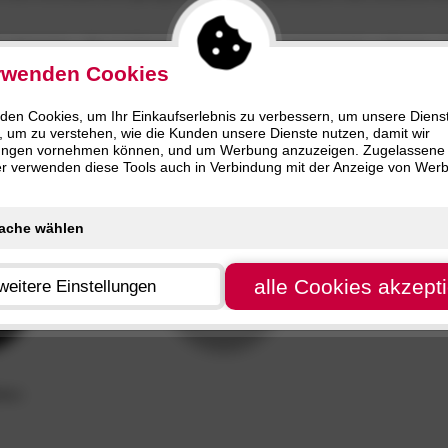
h abwischen. Alle 2-3 Monate können Sie Karosseriewachs auftragen. D
rwenden Cookies
gentlich mit Haushaltsfettlösern gereinigt werden. Verwenden Sie kei
den Cookies, um Ihr Einkaufserlebnis zu verbessern, um unsere Diens
, um zu verstehen, wie die Kunden unsere Dienste nutzen, damit wir
ungen vornehmen können, und um Werbung anzuzeigen. Zugelassene
ter verwenden diese Tools auch in Verbindung mit der Anzeige von Wer
alle Cookies akzept
weitere Einstellungen
ion: