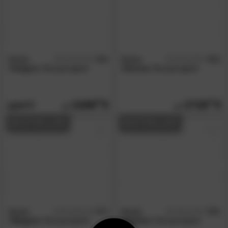
Winkle
4.4
Winkle
4.0
/5
/5
»Aragon«
Boxspringbett
»Kiruna«
Boxspringbett
1249.
00
1719.
00
1879.
00
BESTSELLER
BESTSELLER
Winkle
4.7
Winkle
5.0
/5
/5
»Niagara«
Boxspringbett
»Neptun«
Boxspringbett