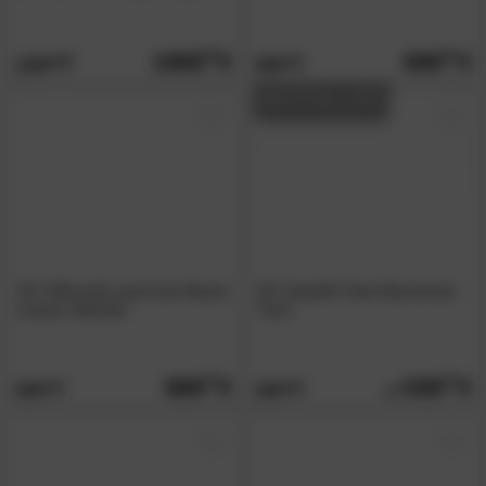
1069.
00
669.
00
1529.
909.
00
00
BESTSELLER
SIT SPA antik used look Akazie
SIT Seadrift Teak Massivholz
massiv Sekretär
Tisch
589.
00
639.
00
849.
919.
00
00