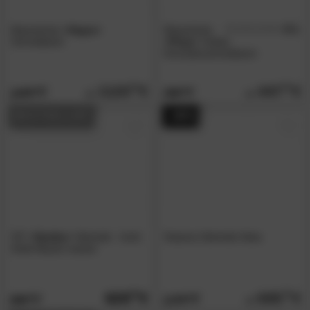
Massivholz
»Vegas«
Massivholz
4.5
/5
Schreibtisch
»Priya«
Unikat
Konoslenschreibtisch
1120.
00
447.
00
1449.
799.
00
00
BESTSELLER
- 49%
SIT
»Samba«
Sekretär - breit
Hasena Sekretär Aska
Antik Akazie massiv
629.
00
605.
00
899.
1179.
00
00