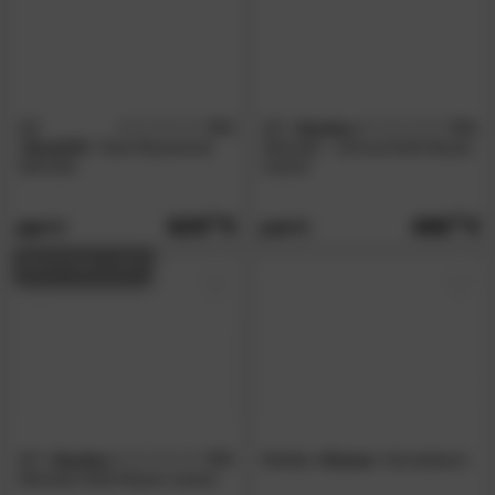
SIT
5.0
SIT
»Samba«
5.0
/5
/5
»Seadrift«
Teak Massivholz
Sekretär - schmal Antik Akazie
Sekretär
massiv
629.
00
469.
00
899.
679.
00
00
BESTSELLER
SIT
»Samba«
5.0
Möbilia
»Emma«
Schreibtisch
/5
Sekretär Antik Akazie massiv