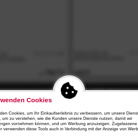
Hasena Oak-Line
Line
5
/5
Massivholzbett Airo/Soleo
tt Cora/Malta
795.
00
1879.
00
Jetzt bis zu 13% Rabatt
rwenden Cookies
den Cookies, um Ihr Einkaufserlebnis zu verbessern, um unsere Diens
- 34%
, um zu verstehen, wie die Kunden unsere Dienste nutzen, damit wir
ungen vornehmen können, und um Werbung anzuzeigen. Zugelassene
ter verwenden diese Tools auch in Verbindung mit der Anzeige von Wer