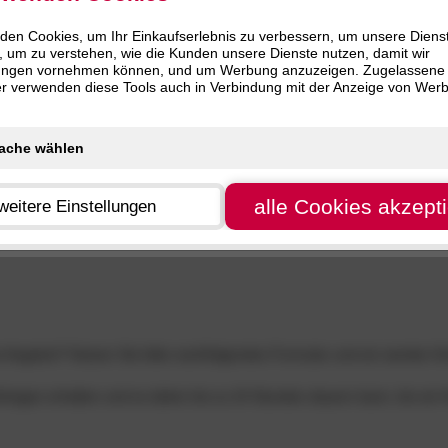
den Cookies, um Ihr Einkaufserlebnis zu verbessern, um unsere Diens
, um zu verstehen, wie die Kunden unsere Dienste nutzen, damit wir
ungen vornehmen können, und um Werbung anzuzeigen. Zugelassene
ter verwenden diese Tools auch in Verbindung mit der Anzeige von Wer
alle Cookies akzept
weitere Einstellungen
ion:
s Angebot? Nutzen Sie bitte nachfolgendes Formular und wir werden Ih
nfragen erhalten und es daher bis zu 24 Stunden dauern kann, bis wir 