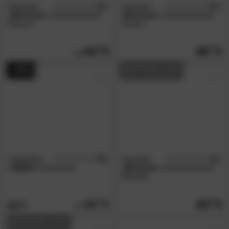
NowyStyl
4.6
NowyStyl
5.0
/5
/5
»Ministyle«
Kinderdrehstuhl
»Ministyle«
Kinderdrehstuhl
Einhorn
Piraten
94.
90
89.
90
- 44%
BESTSELLER
Hoppekids
5.0
NowyStyl
4.0
/5
/5
»MADS«
Kinderstuhl
»Ministyle«
Kinderdrehstuhl
Butterfly
56.
00
94.
90
99.
90
BESTSELLER