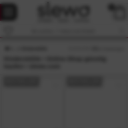
0
Kinderstühle
4.5
/5 (
17
Bewertungen)
Kinderstühle • Online-Shop günstig
kaufen • slewo.com
BESTSELLER
BESTSELLER