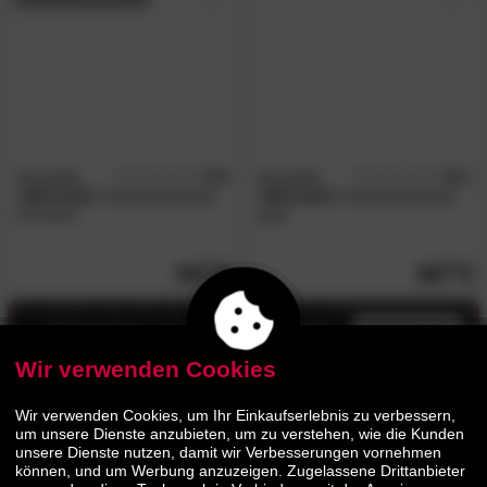
NowyStyl
5.0
NowyStyl
5.0
/5
/5
»Ministyle«
Kinderdrehstuhl
»Ministyle«
Kinderdrehstuhl
Princess
grau
94.
90
94.
90
Jetzt bis zu 13% Rabatt
mehr infos
Wir verwenden Cookies
Wir verwenden Cookies, um Ihr Einkaufserlebnis zu verbessern,
um unsere Dienste anzubieten, um zu verstehen, wie die Kunden
unsere Dienste nutzen, damit wir Verbesserungen vornehmen
können, und um Werbung anzuzeigen. Zugelassene Drittanbieter