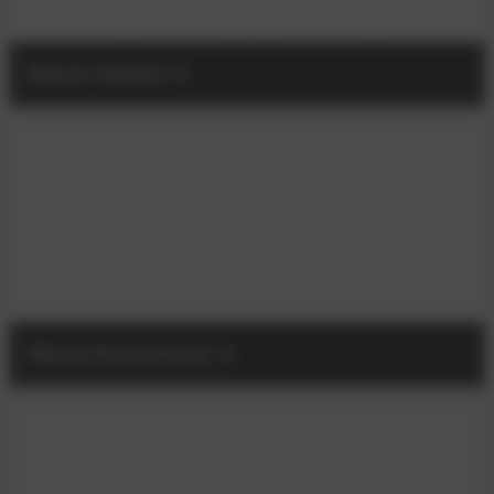
Resol Garten
Resol Esszimmer