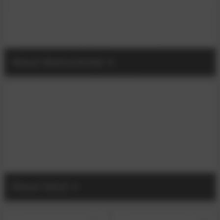
Resol Wohnzimmer
Resol SALE