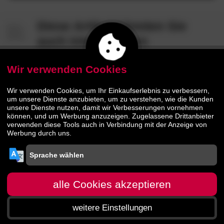
Diese Artikel könnten Sie
auch interessieren
Wir verwenden Cookies
BESTSELLER
BESTSELLER
Wir verwenden Cookies, um Ihr Einkaufserlebnis zu verbessern,
um unsere Dienste anzubieten, um zu verstehen, wie die Kunden
unsere Dienste nutzen, damit wir Verbesserungen vornehmen
können, und um Werbung anzuzeigen. Zugelassene Drittanbieter
verwenden diese Tools auch in Verbindung mit der Anzeige von
Werbung durch uns.
9
SalesFever
»Atlanta«
Sofa 3-
SalesFever
»Atlanta«
Sofa 2-
/5
Sitzer
Sitzer
alle Cookies akzeptieren
1869.
00
1539.
00
2549.
2099.
00
00
weitere Einstellungen
Startseite
Menü
Suche
Warenkorb