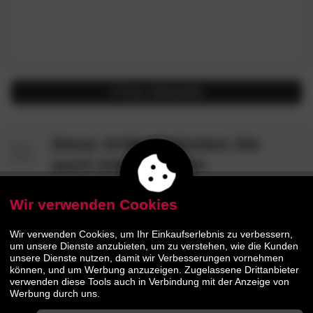
Anfrage
absenden
Diese Artikel könnten Sie
auch interessieren
Wir verwenden Cookies
- 48%
BESTSELLER
Wir verwenden Cookies, um Ihr Einkaufserlebnis zu verbessern,
um unsere Dienste anzubieten, um zu verstehen, wie die Kunden
unsere Dienste nutzen, damit wir Verbesserungen vornehmen
können, und um Werbung anzuzeigen. Zugelassene Drittanbieter
verwenden diese Tools auch in Verbindung mit der Anzeige von
Werbung durch uns.