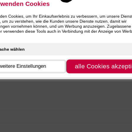
rwenden Cookies
den Cookies, um Ihr Einkaufserlebnis zu verbessern, um unsere Diens
, um zu verstehen, wie die Kunden unsere Dienste nutzen, damit wir
ungen vornehmen können, und um Werbung anzuzeigen. Zugelassene
ter verwenden diese Tools auch in Verbindung mit der Anzeige von Wer
alle Cookies akzept
weitere Einstellungen