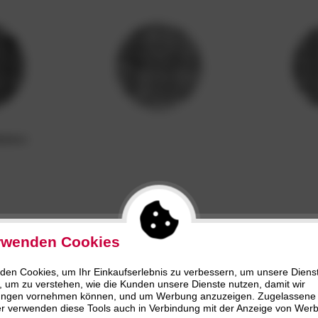
ektion:
rwenden Cookies
den Cookies, um Ihr Einkaufserlebnis zu verbessern, um unsere Diens
, um zu verstehen, wie die Kunden unsere Dienste nutzen, damit wir
ungen vornehmen können, und um Werbung anzuzeigen. Zugelassene
ter verwenden diese Tools auch in Verbindung mit der Anzeige von Wer
det. Würde immer wieder dort bestellen. Außerdem stimmt das Preis/Le