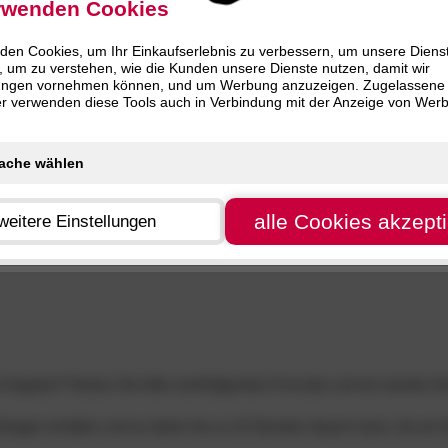
rwenden Cookies
den Cookies, um Ihr Einkaufserlebnis zu verbessern, um unsere Diens
, um zu verstehen, wie die Kunden unsere Dienste nutzen, damit wir
ungen vornehmen können, und um Werbung anzuzeigen. Zugelassene
ollektion:
ter verwenden diese Tools auch in Verbindung mit der Anzeige von Wer
alle Cookies akzept
weitere Einstellungen
s Angebot? Nutzen Sie bitte nachfolgendes Formular und wir werden Ih
nfragen erhalten und es daher bis zu 24 Stunden dauern kann, bis wir 