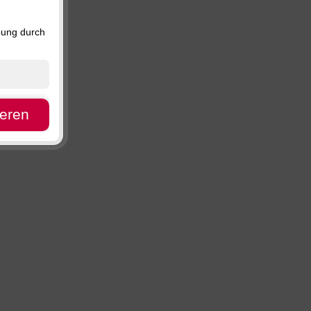
Preis, absteigend
Verfügbarkeit
bung durch
ieren