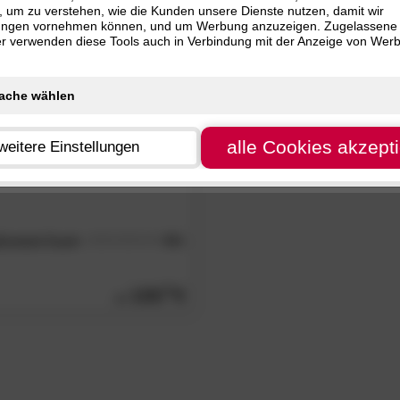
, um zu verstehen, wie die Kunden unsere Dienste nutzen, damit wir
 cm (1)
ungen vornehmen können, und um Werbung anzuzeigen. Zugelassene
R
 cm (1)
ter verwenden diese Tools auch in Verbindung mit der Anzeige von Wer
 cm (1)
 cm (1)
 cm (1)
alle Cookies akzept
weitere Einstellungen
Control Cool«
4.8
/5
135.
00