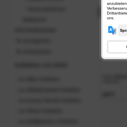
anzubieten
120x200
Verbesser
Nackenstützkissen
AUF LAGE
140x200
Drittanbie
uns.
Bettwäsche
160x200
180x200
Hefel
Kinderzimmer
200x200
Schnäppchen
Sonderposten
Kollektion von
Hefel
Hefel
»Klima
zur
»Bio«
Kollektion
Unterbett
zur
»KlimaControl«
Kollektion
209.
00
zur
»Luxus Tencel«
Kollektion
zur
»Pure«
Kollektion
zur
»Softbausch «
Kollektion