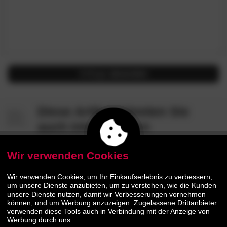
Anfrage
absenden
Diese Artikel könnten Sie
auch interessieren
Wir verwenden Cookies
BESTSELLER
AUF LAGER
Wir verwenden Cookies, um Ihr Einkaufserlebnis zu verbessern,
um unsere Dienste anzubieten, um zu verstehen, wie die Kunden
unsere Dienste nutzen, damit wir Verbesserungen vornehmen
können, und um Werbung anzuzeigen. Zugelassene Drittanbieter
verwenden diese Tools auch in Verbindung mit der Anzeige von
Werbung durch uns.