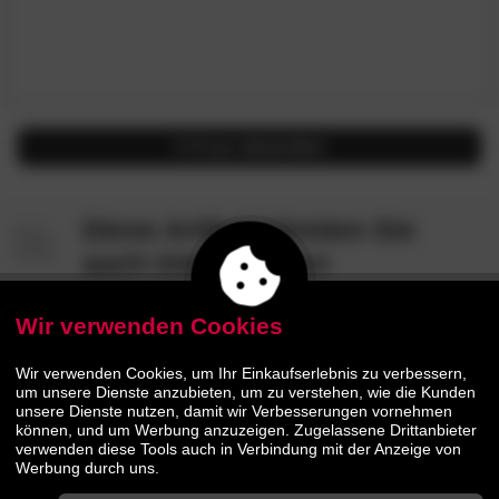
Anfrage
absenden
Diese Artikel könnten Sie
auch interessieren
Wir verwenden Cookies
- 47%
- 30%
Wir verwenden Cookies, um Ihr Einkaufserlebnis zu verbessern,
um unsere Dienste anzubieten, um zu verstehen, wie die Kunden
unsere Dienste nutzen, damit wir Verbesserungen vornehmen
können, und um Werbung anzuzeigen. Zugelassene Drittanbieter
verwenden diese Tools auch in Verbindung mit der Anzeige von
Werbung durch uns.