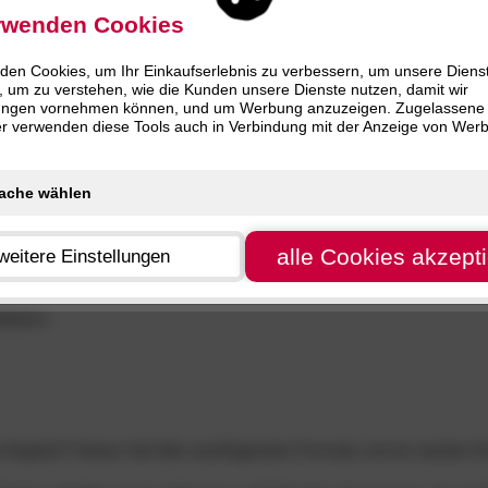
entwickelt, um perfekt mit dem
Sento Schreibtisch I
zu harmonieren
rwenden Cookies
den Cookies, um Ihr Einkaufserlebnis zu verbessern, um unsere Diens
, um zu verstehen, wie die Kunden unsere Dienste nutzen, damit wir
ungen vornehmen können, und um Werbung anzuzeigen. Zugelassene
ter verwenden diese Tools auch in Verbindung mit der Anzeige von Wer
alle Cookies akzept
weitere Einstellungen
lektion:
s Angebot? Nutzen Sie bitte nachfolgendes Formular und wir werden Ih