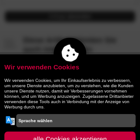
Anfrage
absenden
Diese Artikel könnten Sie
auch interessieren
Wir verwenden Cookies
AUF LAGER
AUF LAGER
Wir verwenden Cookies, um Ihr Einkaufserlebnis zu verbessern,
um unsere Dienste anzubieten, um zu verstehen, wie die Kunden
unsere Dienste nutzen, damit wir Verbesserungen vornehmen
können, und um Werbung anzuzeigen. Zugelassene Drittanbieter
verwenden diese Tools auch in Verbindung mit der Anzeige von
Werbung durch uns.
8
3S
4.8
3S
4.7
/5
/5
Frankenmöbel
»Bellissima«
Frankenmöbel
»Alia 1«
Massivholz Bett
Balkenbett Massivholz
alle Cookies akzeptieren