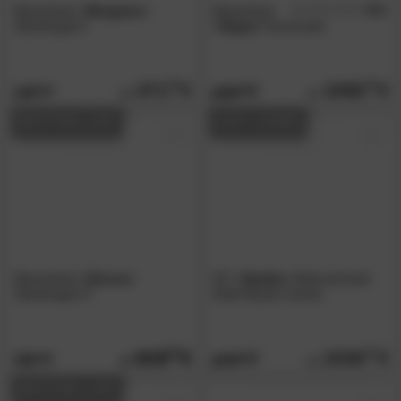
Massivholz
»Bergamo«
Massivholz
5.0
/5
Standregal II
»Vegas«
Kommode
471.
00
1065.
00
719.
1629.
00
00
BESTSELLER
AUF LAGER
Massivholz
»Genua«
SIT
»Samba«
Aktenschrank
Standregal IV
Antik Akazie massiv
619.
00
1030.
00
759.
1649.
00
00
BESTSELLER