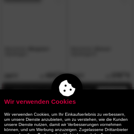
Massivholz
»Bergamo«
Massivholz
»Genua«
Standregal I
Standregal III
429.
00
379.
00
529.
469.
00
00
Jetzt bis zu 13% Rabatt
mehr infos
Wir verwenden Cookies
AUF LAGER
Wir verwenden Cookies, um Ihr Einkaufserlebnis zu verbessern,
um unsere Dienste anzubieten, um zu verstehen, wie die Kunden
unsere Dienste nutzen, damit wir Verbesserungen vornehmen
können, und um Werbung anzuzeigen. Zugelassene Drittanbieter