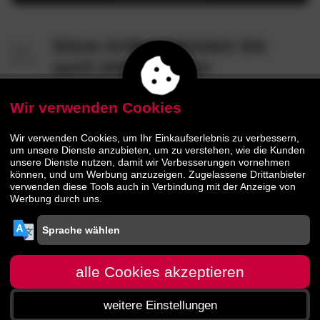
Diese Artikel könnten Sie
auch interessieren
Wir verwenden Cookies
BESTSELLER
BESTSELLER
Wir verwenden Cookies, um Ihr Einkaufserlebnis zu verbessern,
um unsere Dienste anzubieten, um zu verstehen, wie die Kunden
unsere Dienste nutzen, damit wir Verbesserungen vornehmen
können, und um Werbung anzuzeigen. Zugelassene Drittanbieter
verwenden diese Tools auch in Verbindung mit der Anzeige von
Werbung durch uns.
9
SalesFever
5.0
SalesFever
5.0
/5
/5
»Lando«
Esstisch Akazie
»Duo«
Relaxliege
alle Cookies akzeptieren
389.
00
569.
00
539.
779.
00
00
weitere Einstellungen