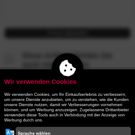
Anfrage
absenden
Diese Artikel könnten Sie
auch interessieren
Wir verwenden Cookies
- 52%
- 43%
Wir verwenden Cookies, um Ihr Einkaufserlebnis zu verbessern,
um unsere Dienste anzubieten, um zu verstehen, wie die Kunden
unsere Dienste nutzen, damit wir Verbesserungen vornehmen
können, und um Werbung anzuzeigen. Zugelassene Drittanbieter
verwenden diese Tools auch in Verbindung mit der Anzeige von
Werbung durch uns.