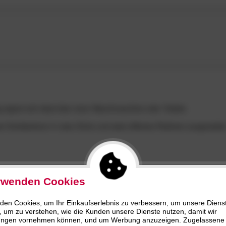
eignet sich ideal über einer Waschmaschine oder Toilette.
ei Schiebetüren in natur Eiche und
zwei offenen Fächern
ausgestattet
rwenden Cookies
den Cookies, um Ihr Einkaufserlebnis zu verbessern, um unsere Diens
, um zu verstehen, wie die Kunden unsere Dienste nutzen, damit wir
ungen vornehmen können, und um Werbung anzuzeigen. Zugelassene