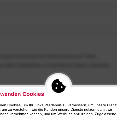
eignet sich ideal über einer Waschmaschine oder Toilette.
ei weißen Schiebetüren
und
zwei offenen Fächern
ausgestattet.
rwenden Cookies
den Cookies, um Ihr Einkaufserlebnis zu verbessern, um unsere Diens
, um zu verstehen, wie die Kunden unsere Dienste nutzen, damit wir
ungen vornehmen können, und um Werbung anzuzeigen. Zugelassene