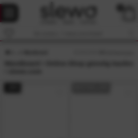
0
Wandboard
4.7
/5 (
84
Bewertungen)
Wandboard • Online-Shop günstig kaufen
• slewo.com
- 20%
BESTSELLER