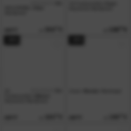
4.8
3S Frankenmöbel
»Cara«
/5
WOLFMÖBEL
»City«
Massivholz Wandboard
Wandboard
359.
00
139.
90
449.
00
- 40%
- 45%
3S
5.0
Zuiver
»Bundy«
Wandregal
/5
Frankenmöbel
»Albero«
Massivholz Wandboard
184.
00
199.
00
309.
359.
00
00