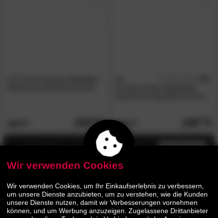
3S Frankenmöbel
»Country«
3S
4.8
/5
Massivholz Wandboard grau
Frankenmöbel
»Country«
Massivholz Wandboard weiss
109.
90
109.
90
199.
199.
00
00
Jetzt bis zu 13% Rabatt
mehr infos
Wir verwenden Cookies
AUF LAGER
Wir verwenden Cookies, um Ihr Einkaufserlebnis zu verbessern,
um unsere Dienste anzubieten, um zu verstehen, wie die Kunden
unsere Dienste nutzen, damit wir Verbesserungen vornehmen
können, und um Werbung anzuzeigen. Zugelassene Drittanbieter