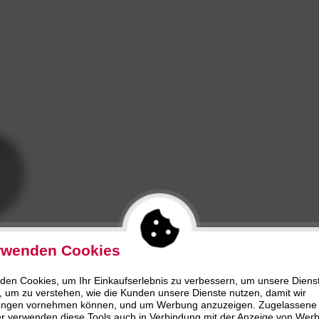
rner Kollektion:
rwenden Cookies
den Cookies, um Ihr Einkaufserlebnis zu verbessern, um unsere Diens
, um zu verstehen, wie die Kunden unsere Dienste nutzen, damit wir
ungen vornehmen können, und um Werbung anzuzeigen. Zugelassene
ter verwenden diese Tools auch in Verbindung mit der Anzeige von Wer