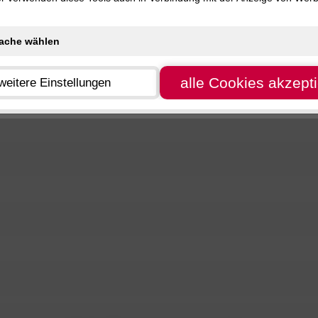
alle Cookies akzept
weitere Einstellungen
tät.