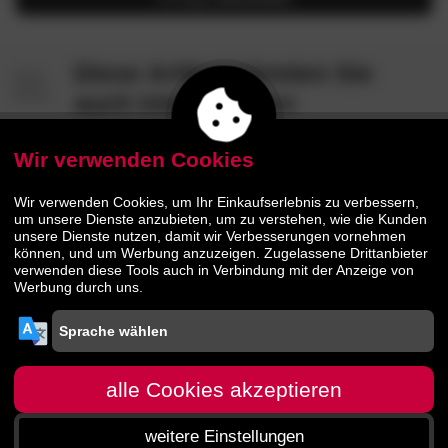
Diese Artikel könnten Sie
auch interessieren
Wir verwenden Cookies
Wir verwenden Cookies, um Ihr Einkaufserlebnis zu verbessern,
um unsere Dienste anzubieten, um zu verstehen, wie die Kunden
unsere Dienste nutzen, damit wir Verbesserungen vornehmen
können, und um Werbung anzuzeigen. Zugelassene Drittanbieter
verwenden diese Tools auch in Verbindung mit der Anzeige von
Werbung durch uns.
/5
Bierbaum
5.0
Bierbaum
5.0
/5
/5
Satin-Bettwäsche Stein 6796-
»Renforce«
Bettwäsche
31
Lillifee 2369
alle Cookies akzeptieren
54.
90
44.
90
weitere Einstellungen