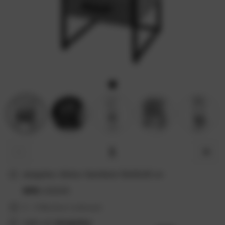
−
+
designline »Niche« Nachttisch 35x55x35 cm
MPN:
2131/15
2 - 3 Wochen Lieferzeit
mehr von
designline