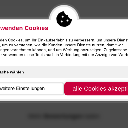
rwenden Cookies
den Cookies, um Ihr Einkaufserlebnis zu verbessern, um unsere Diens
, um zu verstehen, wie die Kunden unsere Dienste nutzen, damit wir
ungen vornehmen können, und um Werbung anzuzeigen. Zugelassene
ter verwenden diese Tools auch in Verbindung mit der Anzeige von Wer
alle Cookies akzept
weitere Einstellungen
 zur Höheneinstellung ist kompliziert, da man raten muss, auf welcher
Mehr
Bewertungen
laden