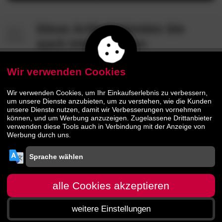
Diese Artikel könnten Sie
auch interessieren
Wir verwenden Cookies
- 49%
- 49%
Wir verwenden Cookies, um Ihr Einkaufserlebnis zu verbessern,
um unsere Dienste anzubieten, um zu verstehen, wie die Kunden
unsere Dienste nutzen, damit wir Verbesserungen vornehmen
können, und um Werbung anzuzeigen. Zugelassene Drittanbieter
verwenden diese Tools auch in Verbindung mit der Anzeige von
Werbung durch uns.
Hasena
4.7
Hasena
4.7
8
/5
/5
Pronto Massivholzbett Asti
Füsse Slid
alle Cookies akzeptieren
500.
00
359.
00
979.
699.
00
00
weitere Einstellungen
Startseite
Menü
Suche
Warenkorb