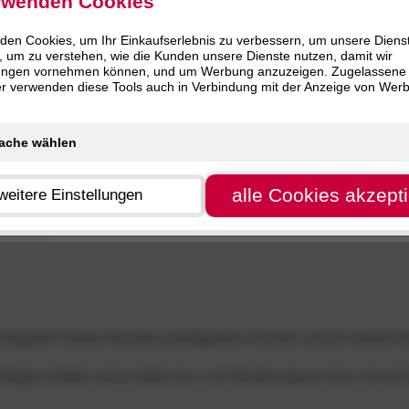
rwenden Cookies
den Cookies, um Ihr Einkaufserlebnis zu verbessern, um unsere Diens
, um zu verstehen, wie die Kunden unsere Dienste nutzen, damit wir
ungen vornehmen können, und um Werbung anzuzeigen. Zugelassene
ter verwenden diese Tools auch in Verbindung mit der Anzeige von Wer
alle Cookies akzept
weitere Einstellungen
ollektion:
s Angebot? Nutzen Sie bitte nachfolgendes Formular und wir werden Ih
nfragen erhalten und es daher bis zu 24 Stunden dauern kann, bis wir 