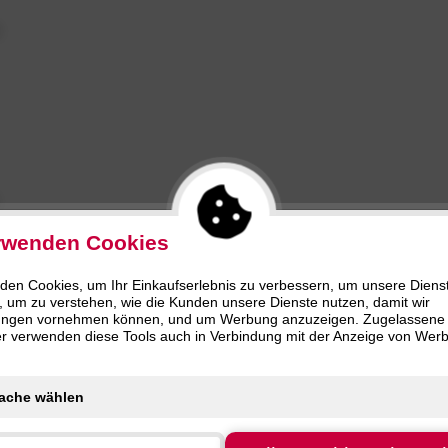
m
rwenden Cookies
m
den Cookies, um Ihr Einkaufserlebnis zu verbessern, um unsere Diens
, um zu verstehen, wie die Kunden unsere Dienste nutzen, damit wir
cm
ungen vornehmen können, und um Werbung anzuzeigen. Zugelassene
ter verwenden diese Tools auch in Verbindung mit der Anzeige von Wer