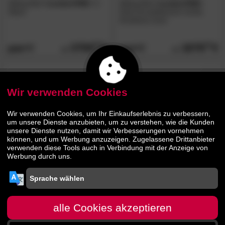
Sitting Bull
»numberONE«
2-
Sitting Bull
»numberONE«
Sitzer
Sofa Grundelement rechts
Armlehne hoch
3759.
00
1879.
00
5659.
2829.
00
00
Wir verwenden Cookies
Wir verwenden Cookies, um Ihr Einkaufserlebnis zu verbessern,
um unsere Dienste anzubieten, um zu verstehen, wie die Kunden
unsere Dienste nutzen, damit wir Verbesserungen vornehmen
können, und um Werbung anzuzeigen. Zugelassene Drittanbieter
verwenden diese Tools auch in Verbindung mit der Anzeige von
Zuiver
»Hunter«
Sofa 3-Sitzer
Zuiver
»Balcony«
3-Sitzer
Werbung durch uns.
Sofa
2669.
00
2269.
00
3809.
3239.
00
00
alle Cookies akzeptieren