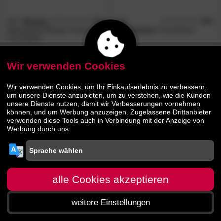
SIT
»Rustic«
5.0
SIT
4.8
/5
/5
Massivholz Mango Truhen-
»Riverboat«
Couchtisch-
Couchtisch
Truhe
589.
00
609.
00
Wir verwenden Cookies
849.
869.
00
00
Wir verwenden Cookies, um Ihr Einkaufserlebnis zu verbessern,
um unsere Dienste anzubieten, um zu verstehen, wie die Kunden
unsere Dienste nutzen, damit wir Verbesserungen vornehmen
können, und um Werbung anzuzeigen. Zugelassene Drittanbieter
verwenden diese Tools auch in Verbindung mit der Anzeige von
Werbung durch uns.
alle Cookies akzeptieren
weitere Einstellungen
Startseite
Menü
Suche
Warenkorb