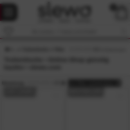
0
Truhentische
Filter
4.7
/5 (
76
Bewertungen)
Truhentische • Online-Shop günstig
kaufen • slewo.com
Bewertung:
> 3.5
alle
Filter zurücksetzen
AUF LAGER
BESTSELLER