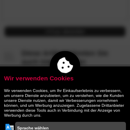
Anfrage
absenden
Diese Artikel könnten Sie
auch interessieren
Wir verwenden Cookies
BESTSELLER
BESTSELLER
Wir verwenden Cookies, um Ihr Einkaufserlebnis zu verbessern,
um unsere Dienste anzubieten, um zu verstehen, wie die Kunden
unsere Dienste nutzen, damit wir Verbesserungen vornehmen
können, und um Werbung anzuzeigen. Zugelassene Drittanbieter
verwenden diese Tools auch in Verbindung mit der Anzeige von
Werbung durch uns.