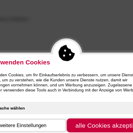
nry Kollektion:
rwenden Cookies
den Cookies, um Ihr Einkaufserlebnis zu verbessern, um unsere Diens
, um zu verstehen, wie die Kunden unsere Dienste nutzen, damit wir
ungen vornehmen können, und um Werbung anzuzeigen. Zugelassene
ter verwenden diese Tools auch in Verbindung mit der Anzeige von Wer
n Geruch, der sehr langsam verfliegt.
alle Cookies akzept
weitere Einstellungen