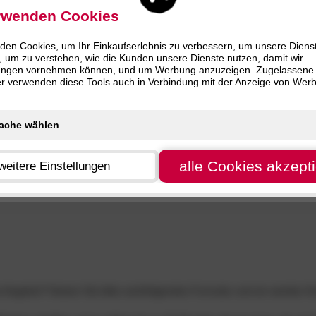
rwenden Cookies
 Lattenrost Kollektion:
den Cookies, um Ihr Einkaufserlebnis zu verbessern, um unsere Diens
, um zu verstehen, wie die Kunden unsere Dienste nutzen, damit wir
ungen vornehmen können, und um Werbung anzuzeigen. Zugelassene
ter verwenden diese Tools auch in Verbindung mit der Anzeige von Wer
lich sein.
alle Cookies akzept
weitere Einstellungen
s Angebot? Nutzen Sie bitte nachfolgendes Formular und wir werden Ih