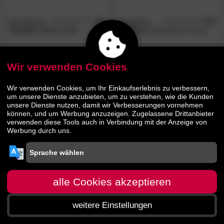
die Faktorei
4.5
designline
5.0
/5
/5
»Amalfi«
Rattan-Sofa
»Raster«
Esszimmer Couch
Samt
1139.
00
669.
00
Wir verwenden Cookies
1309.
919.
00
00
Wir verwenden Cookies, um Ihr Einkaufserlebnis zu verbessern,
um unsere Dienste anzubieten, um zu verstehen, wie die Kunden
unsere Dienste nutzen, damit wir Verbesserungen vornehmen
können, und um Werbung anzuzeigen. Zugelassene Drittanbieter
verwenden diese Tools auch in Verbindung mit der Anzeige von
Werbung durch uns.
alle Cookies akzeptieren
weitere Einstellungen
Startseite
Menü
Suche
Warenkorb