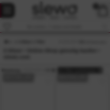
0
2-Sitzer
Filter
4.2
/5 (
26
Bewertungen)
2-Sitzer • Online-Shop günstig kaufen •
slewo.com
Bewertung:
> 4.5
alle
Filter zurücksetzen
BESTSELLER
BESTSELLER