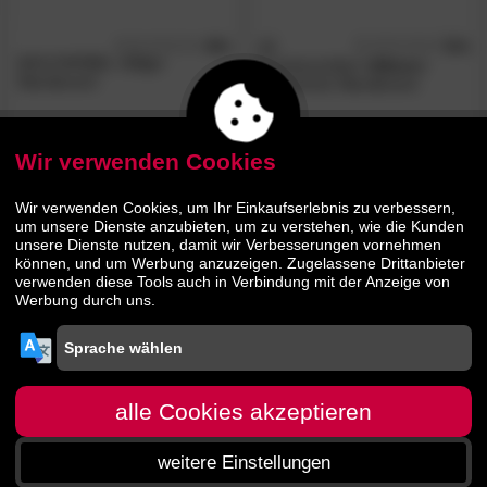
4.8
3S
5.0
/5
/5
WOLFMÖBEL
»City«
Frankenmöbel
»Albero«
Wandboard
Massivholz Wandboard
359.
00
184.
00
449.
309.
00
00
Wir verwenden Cookies
AUF LAGER
Wir verwenden Cookies, um Ihr Einkaufserlebnis zu verbessern,
um unsere Dienste anzubieten, um zu verstehen, wie die Kunden
unsere Dienste nutzen, damit wir Verbesserungen vornehmen
können, und um Werbung anzuzeigen. Zugelassene Drittanbieter
verwenden diese Tools auch in Verbindung mit der Anzeige von
Werbung durch uns.
3S
4.8
4.9
/5
/5
WOLFMÖBEL
»City«
Frankenmöbel
»Country«
Wandregal
alle Cookies akzeptieren
Massivholz Wandboard weiss
weitere Einstellungen
109.
90
72.
00
199.
79.
00
90
Startseite
Menü
Suche
Warenkorb