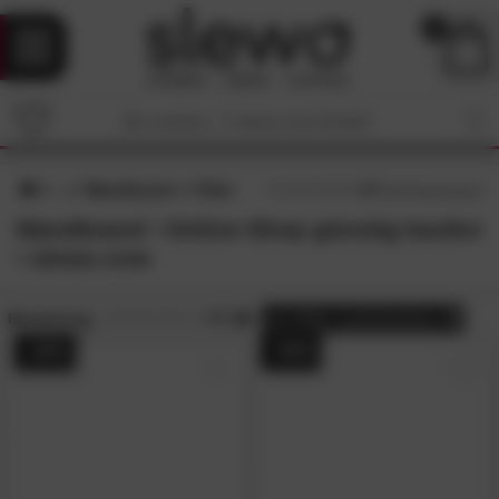
0
Wandboard
Filter
4.7
/5 (
84
Bewertungen)
Wandboard • Online-Shop günstig kaufen
• slewo.com
Bewertung:
> 4.5
alle
Filter zurücksetzen
- 20%
- 40%