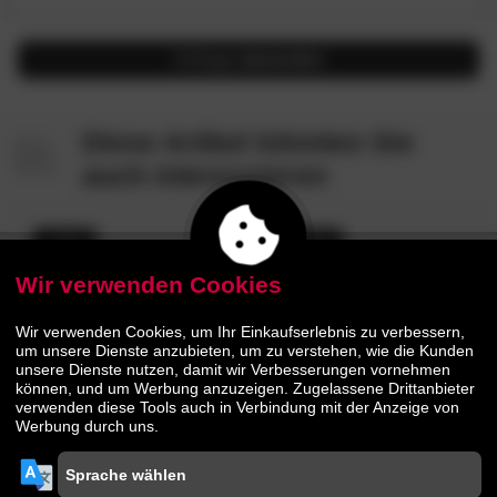
Anfrage
absenden
Diese Artikel könnten Sie
auch interessieren
- 20%
- 15%
Wir verwenden Cookies
Wir verwenden Cookies, um Ihr Einkaufserlebnis zu verbessern,
um unsere Dienste anzubieten, um zu verstehen, wie die Kunden
unsere Dienste nutzen, damit wir Verbesserungen vornehmen
können, und um Werbung anzuzeigen. Zugelassene Drittanbieter
verwenden diese Tools auch in Verbindung mit der Anzeige von
Werbung durch uns.
5
JOOP!
4.9
JOOP!
4.9
/5
/5